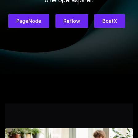
dine operasjoner.
PageNode
Reflow
BoatX